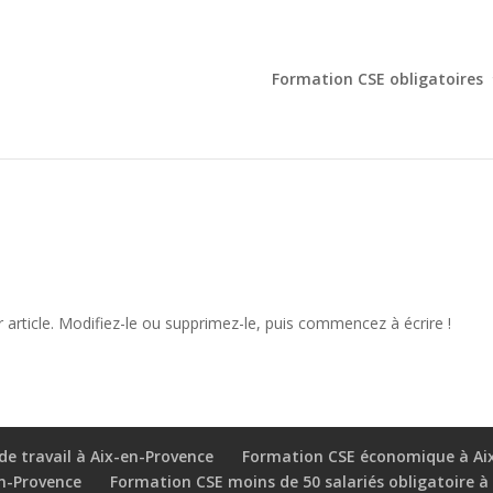
Formation CSE obligatoires
article. Modifiez-le ou supprimez-le, puis commencez à écrire !
de travail à Aix-en-Provence
Formation CSE économique à Ai
en-Provence
Formation CSE moins de 50 salariés obligatoire à