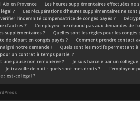
l Aix en Provence
Les heures supplémentaires effectuées ne s
 légal ?
Les récupérations d’heures supplémentaires ne sont
érifier l’indemnité compensatrice de congés payés ?
Décrypt
ue d’autres ?
L’employeur ne répond pas aux demandes de f
es supplémentaires ?
Quelles sont les règles pour les congés 
ate de départ en congés payés ?
Comment prendre contact avec
s malgré notre demande !
Quels sont les motifs permettant à 
our un contrat à temps partiel ?
nt une pause non rémunérée ?
Je suis harcelé par un collègue
Je travaille de nuit : quels sont mes droits ?
L’employeur pe
 : est-ce légal ?
rdPress